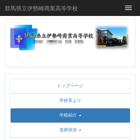
群馬県立伊勢崎商業高等学校
Toggl
トップページ
学校長より
学校紹介
進路状況