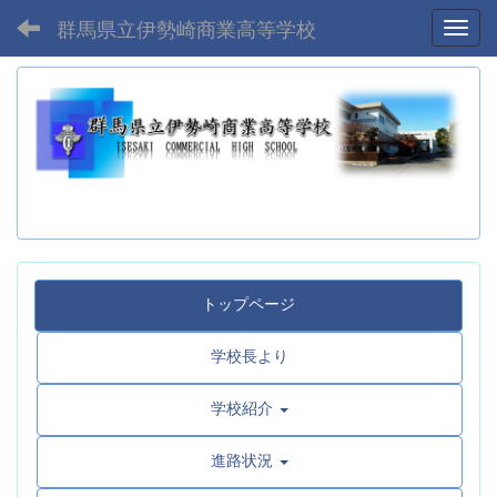
群馬県立伊勢崎商業高等学校
Toggl
トップページ
学校長より
学校紹介
進路状況