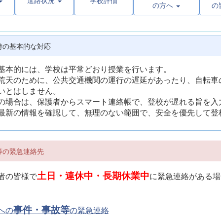
進路状況
学校評価
の方へ
の
時の基本的な対応
基本的には、学校は平常どおり授業を行います。
荒天のために、公共交通機関の運行の遅延があったり、自転車
いとはしません。
の場合は、保護者からスマート連絡帳で、登校が遅れる旨を入
最新の情報を確認して、無理のない範囲で、安全を優先して登
等の緊急連絡先
土日・連休中・長期休業中
者の皆様で
に緊急連絡がある場
事件・事故等
への
の緊急連絡