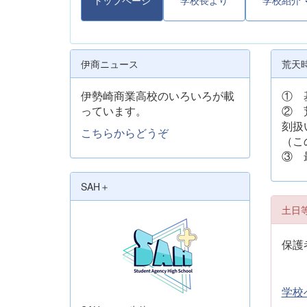
トップページ
学校長より
学校紹介
伊商ニュース
荒天
伊勢崎商業高校のいろいろが載
① 
っています。
② 
刻扱
こちらからどうぞ
（こ
③ 
SAH＋
土日
保護
学校