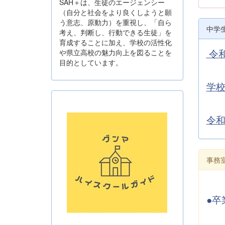
SAH＋は、生徒のエージェンシー
（自分と社会をより良くしようと願
う意志、原動力）を重視し、「自ら
中学
考え、判断し、行動できる生徒」を
育成することに加え、学校の活性化
令
や県立高校の魅力向上を図ることを
目的としています。
学
令
事務
●卒