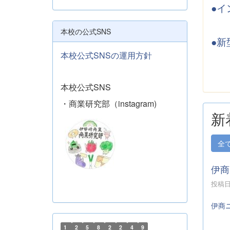
●イ
本校の公式SNS
●新
本校公式SNSの運用方針
本校公式SNS
・商業研究部（instagram)
新
全
伊商
投稿日時
伊商
1
2
5
8
2
2
4
9