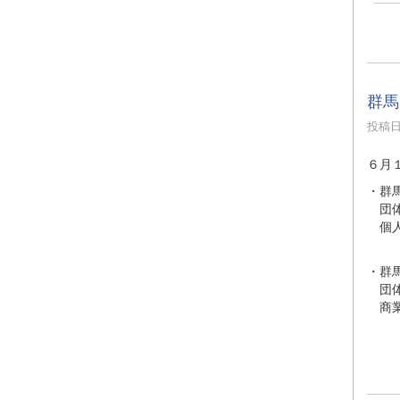
群馬
投稿日時
６月
・群
団体
個人
・群
団体
商業