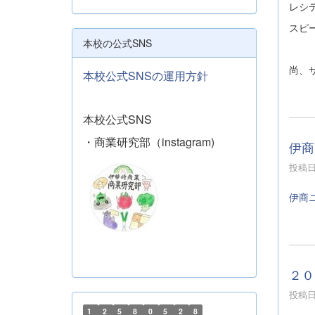
レシ
スピ
本校の公式SNS
尚、
本校公式SNSの運用方針
本校公式SNS
・商業研究部（instagram)
伊商
投稿日時
伊商
２０
投稿日時
1
2
5
8
0
5
2
8