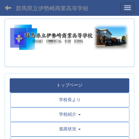
群馬県立伊勢崎商業高等学校
Toggl
トップページ
学校長より
学校紹介
進路状況