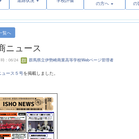
進路状況
学校評価
の方へ
の
一覧へ
商ニュース
 : 06/24
群馬県立伊勢崎商業高等学校Webページ管理者
ニュース５号
を掲載しました。