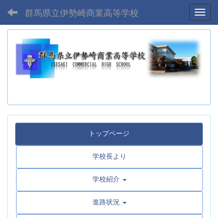
群馬県立伊勢崎商業高等学校
Toggl
トップページ
学校長より
学校紹介
進路状況