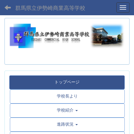
群馬県立伊勢崎商業高等学校
Toggl
トップページ
学校長より
学校紹介
進路状況