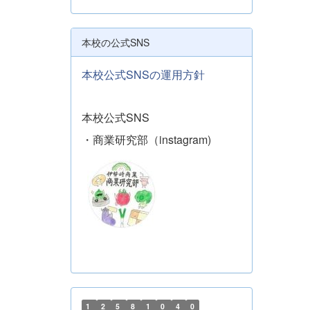
本校の公式SNS
本校公式SNSの運用方針
本校公式SNS
・商業研究部（instagram)
1
2
5
8
1
0
4
0