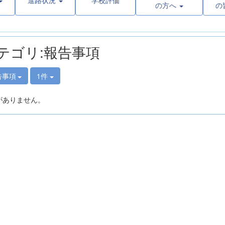
進路状況
学校評価
の方へ
の
テゴリ:報告事項
告事項
1件
がありません。