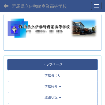
群馬県立伊勢崎商業高等学校
Toggl
トップページ
学校長より
学校紹介
進路状況