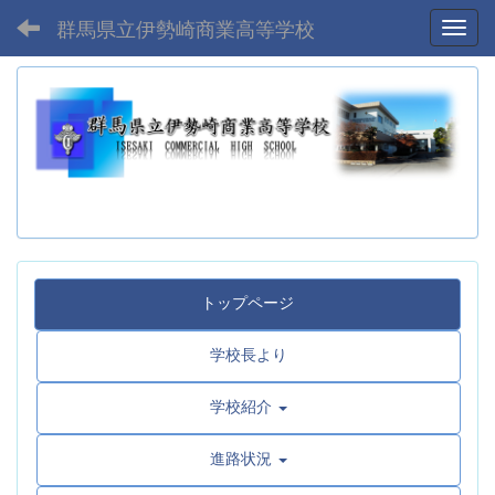
群馬県立伊勢崎商業高等学校
Toggl
トップページ
学校長より
学校紹介
進路状況