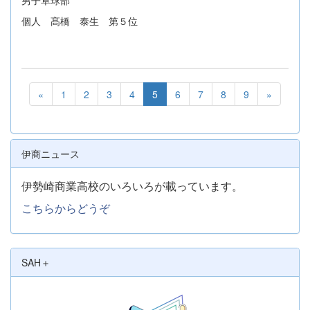
個人 髙橋 泰生 第５位
«
1
2
3
4
5
6
7
8
9
»
伊商ニュース
伊勢崎商業高校のいろいろが載っています。
こちらからどうぞ
SAH＋