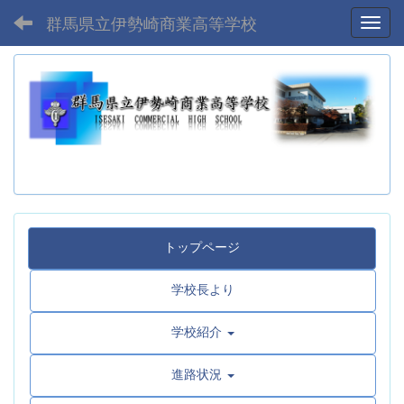
群馬県立伊勢崎商業高等学校
Toggl
トップページ
学校長より
学校紹介
進路状況