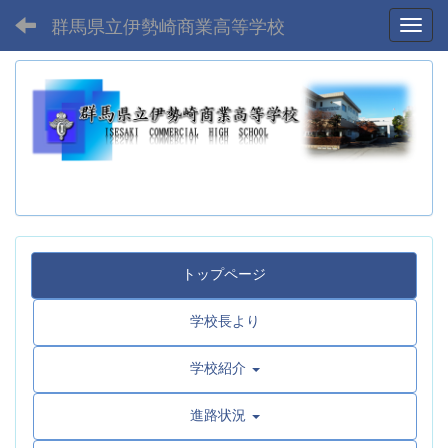
群馬県立伊勢崎商業高等学校
Toggl
トップページ
学校長より
学校紹介
進路状況