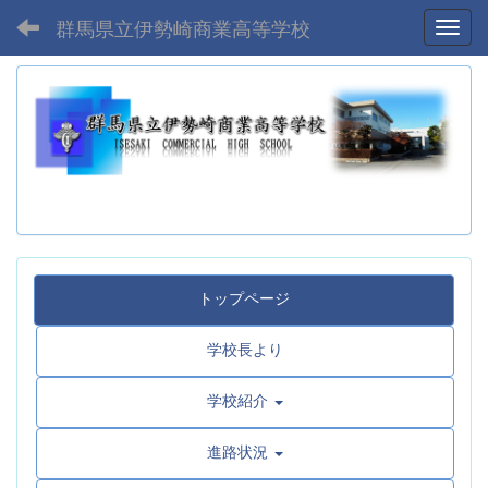
群馬県立伊勢崎商業高等学校
Toggl
トップページ
学校長より
学校紹介
進路状況