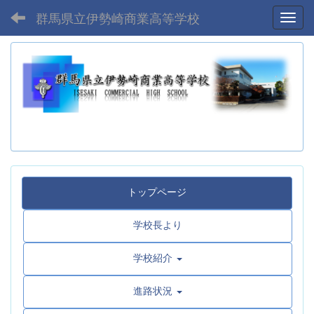
群馬県立伊勢崎商業高等学校
Toggl
トップページ
学校長より
学校紹介
進路状況