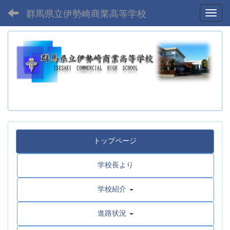
群馬県立伊勢崎商業高等学校
Toggl
トップページ
学校長より
学校紹介
進路状況