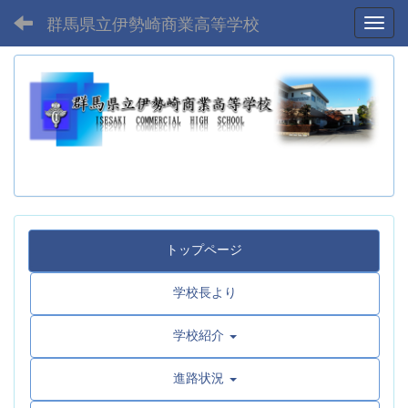
群馬県立伊勢崎商業高等学校
Toggl
トップページ
学校長より
学校紹介
進路状況